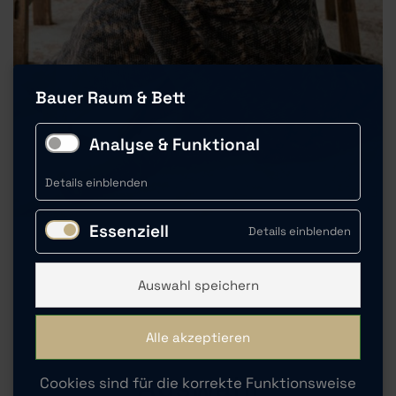
Bauer Raum & Bett
Analyse & Funktional
Details einblenden
Essenziell
Details einblenden
Auswahl speichern
Alle akzeptieren
Ein Einblick in unsere
Auswahl
Cookies sind für die korrekte Funktionsweise